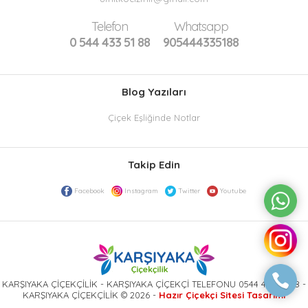
Telefon
Whatsapp
0 544 433 51 88
905444335188
Blog Yazıları
Çiçek Eşliğinde Notlar
Takip Edin
Facebook
Instagram
Twitter
Youtube
KARŞIYAKA ÇİÇEKÇİLİK - KARŞIYAKA ÇİÇEKÇİ TELEFONU 0544 433 51 88 -
KARŞIYAKA ÇİÇEKÇİLİK © 2026 -
Hazır Çiçekçi Sitesi Tasarımı