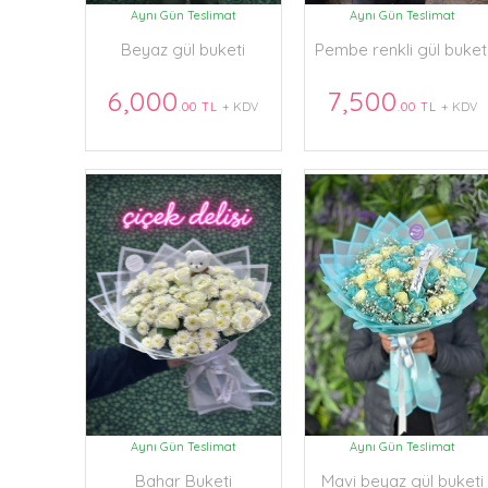
Aynı Gün Teslimat
Aynı Gün Teslimat
Beyaz gül buketi
Pembe renkli gül buket
6,000
7,500
.00 TL
+ KDV
.00 TL
+ KDV
Aynı Gün Teslimat
Aynı Gün Teslimat
Bahar Buketi
Mavi beyaz gül buketi