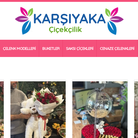
ÇELENK MODELLERİ
BUKETLER
SAKSI ÇİÇEKLERİ
CENAZE ÇELENKLERİ