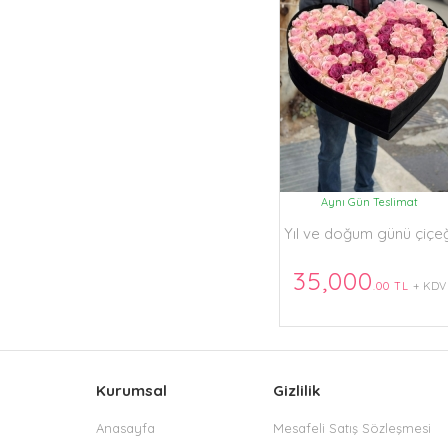
Aynı Gün Teslimat
Yıl ve doğum günü çiçe
35,000
.00 TL
+ KDV
Kurumsal
Gizlilik
Anasayfa
Mesafeli Satış Sözleşmesi