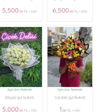
5,500
6,500
.00 TL
+ KDV
.00 TL
+ KDV
Aynı Gün Teslimat
Aynı Gün Teslimat
Beyaz gül buketi
Çardak gül Buketi
5,000
1
.00 TL
+ KDV
.00 TL
+ KDV