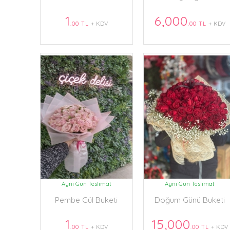
1
6,000
.00 TL
+ KDV
.00 TL
+ KDV
Aynı Gün Teslimat
Aynı Gün Teslimat
Pembe Gül Buketi
Doğum Günü Buketi
1
15,000
.00 TL
+ KDV
.00 TL
+ KDV