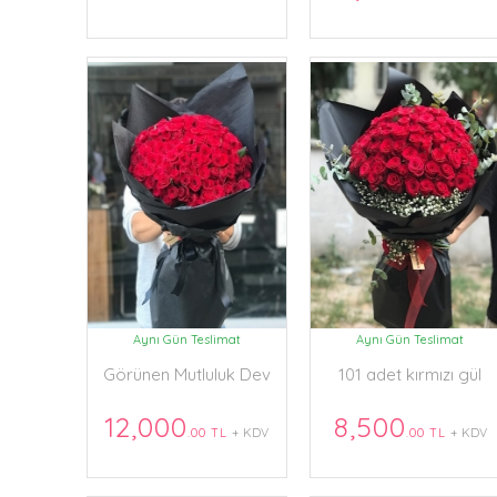
Aynı Gün Teslimat
Aynı Gün Teslimat
Görünen Mutluluk Dev
101 adet kırmızı gül
Buket
12,000
8,500
.00 TL
+ KDV
.00 TL
+ KDV