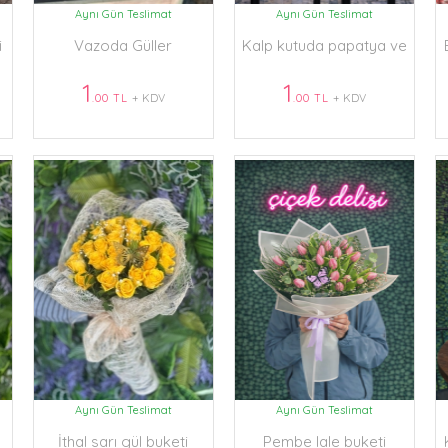
Aynı Gün Teslimat
Aynı Gün Teslimat
i
Vazoda Güller
Kalp kutuda papatya ve
çikolata
1
1
.00 TL
+ KDV
.00 TL
+ KDV
Aynı Gün Teslimat
Aynı Gün Teslimat
İthal sarı gül buketi
Pembe lale buketi