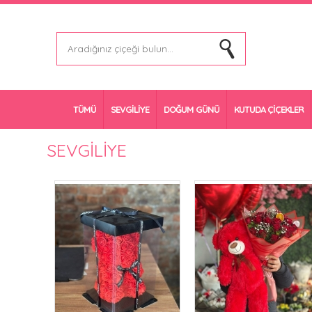
TÜMÜ
SEVGİLİYE
DOĞUM GÜNÜ
KUTUDA ÇİÇEKLER
SEVGİLİYE