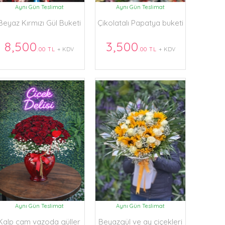
Aynı Gün Teslimat
Aynı Gün Teslimat
Beyaz Kırmızı Gül Buketi
Çikolatalı Papatya buketi
8,500
3,500
.00 TL
+ KDV
.00 TL
+ KDV
Aynı Gün Teslimat
Aynı Gün Teslimat
Kalp cam vazoda güller
Beyazgül ve ay çiçekleri