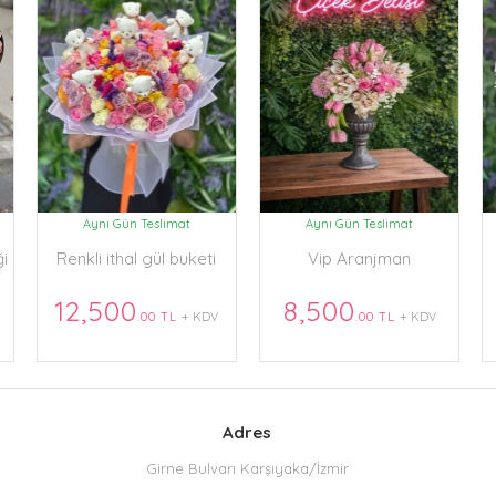
Aynı Gün Teslimat
Aynı Gün Teslimat
ği
Renkli ithal gül buketi
Vip Aranjman
12,500
8,500
.00 TL
+ KDV
.00 TL
+ KDV
Adres
Girne Bulvarı Karşıyaka/İzmir