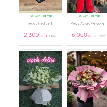
Aynı Gün Teslimat
Aynı Gün Teslimat
Teddy Hediyelik
Peluş Ayıcık Ve Güller
2,300
6,000
.00 TL
+ KDV
.00 TL
+ KDV