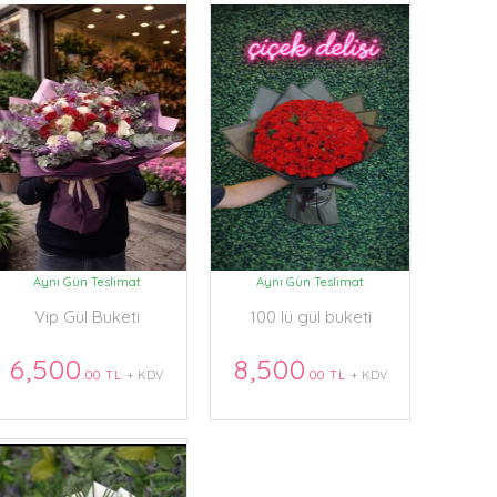
Aynı Gün Teslimat
Aynı Gün Teslimat
Vip Gül Buketi
100 lü gül buketi
6,500
8,500
.00 TL
+ KDV
.00 TL
+ KDV