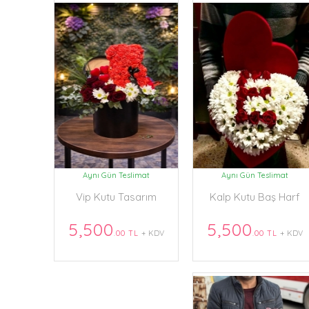
Aynı Gün Teslimat
Aynı Gün Teslimat
Vip Kutu Tasarım
Kalp Kutu Baş Harf
5,500
5,500
.00 TL
+ KDV
.00 TL
+ KDV