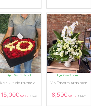
Aynı Gün Teslimat
Aynı Gün Teslimat
Kalp kutuda rakam gül
Vip Tasarm Aranjman
15,000
8,500
.00 TL
+ KDV
.00 TL
+ KDV