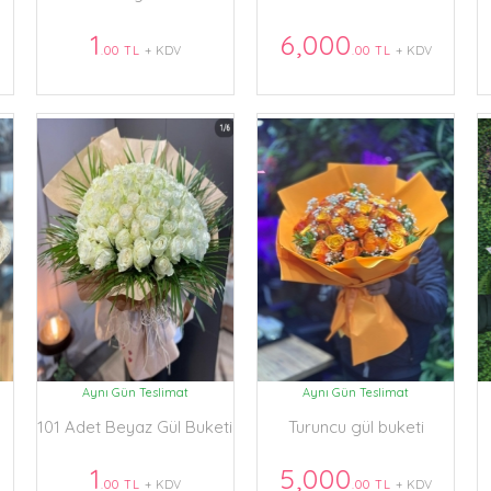
1
6,000
.00 TL
+ KDV
.00 TL
+ KDV
Aynı Gün Teslimat
Aynı Gün Teslimat
101 Adet Beyaz Gül Buketi
Turuncu gül buketi
1
5,000
.00 TL
+ KDV
.00 TL
+ KDV