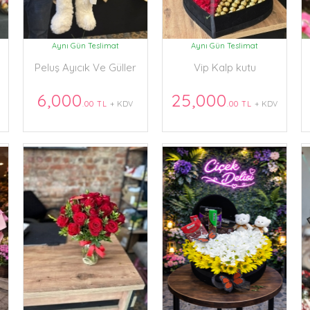
Aynı Gün Teslimat
Aynı Gün Teslimat
Peluş Ayıcık Ve Güller
Vip Kalp kutu
6,000
25,000
.00 TL
+ KDV
.00 TL
+ KDV