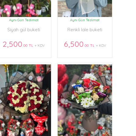
Aynı Gün Teslimat
Aynı Gün Teslimat
Siyah gül buketi
Renkli lale buketi
2,500
6,500
.00 TL
+ KDV
.00 TL
+ KDV