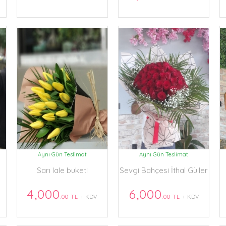
Aynı Gün Teslimat
Aynı Gün Teslimat
Sarı lale buketi
Sevgi Bahçesi İthal Güller
4,000
6,000
.00 TL
+ KDV
.00 TL
+ KDV