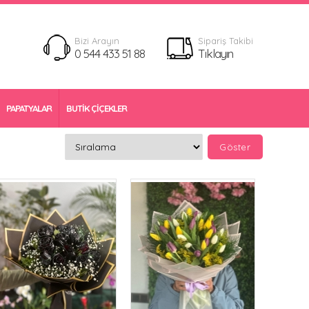
Bizi Arayın
Sipariş Takibi
0 544 433 51 88
Tıklayın
PAPATYALAR
BUTİK ÇİÇEKLER